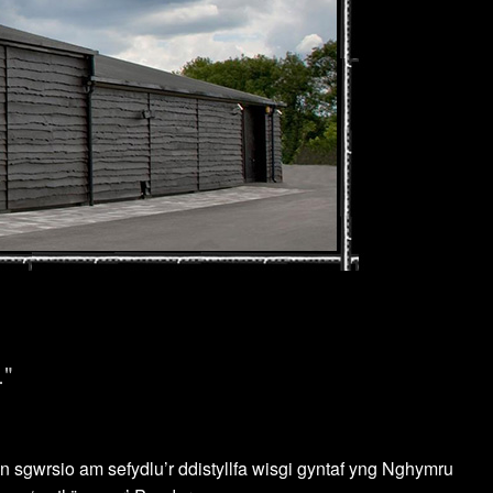
."
 sgwrsio am sefydlu’r ddistyllfa wisgi gyntaf yng Nghymru