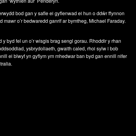
gan ‘wythïen aur’ Penderyn.
wydd bod gan y safle ei gyflenwad ei hun o ddŵr ffynnon
dd mawr o’r bedwaredd ganrif ar bymtheg, Michael Faraday.
y byd fel un o’r wisgis brag sengl gorau. Rhoddir y rhan
uddsoddiad, ysbrydoliaeth, gwaith caled, rhoi sylw i bob
ill ei blwyf yn gyflym ym mhedwar ban byd gan ennill nifer
ralia.