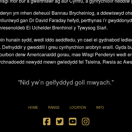
sgi mor bur a gwerthfawr ag aur Cymru, a gynrychiolir heddiw 
enderyn ym mhen deheuol Bannau Brycheiniog, a ddewiswyd oher
gynlluniwyd gan Dr David Faraday hefyd, perthynas i’r gwyddony
esenoldeb Ei Uchelder Brenhinol y Tywysog Siarl.
​​hunain sydd, wedi iddo aeddfedu, yn cael ei gydnabod ledled 
 Defnyddir y gweddill i greu cynhyrchion arobryn eraill. Gyda b
i bourbon derw Americanaidd gorau, mae Wisgi Penderyn wedi enn
farchnadoedd newydd mewn gwledydd fel Tsieina, Rwsia ac Awst
"Nid yw’n gelfyddyd goll mwyach."
HOME
RANGE
LOCATION
INFO