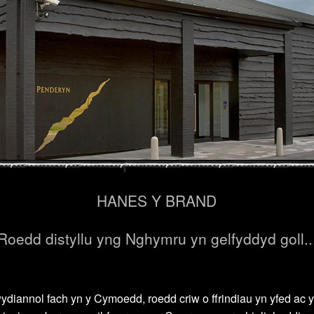
HANES Y BRAND
Roedd distyllu yng Nghymru yn gelfyddyd goll..
iannol fach yn y Cymoedd, roedd criw o ffrindiau yn yfed ac yn