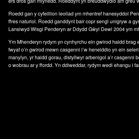
ers dros gan mlynedd. Roeddynt yn breuddwydio am greu wi
Roedd gan y cyfeillion leoliad ym mhentref hanesyddol P
ffres naturiol. Roedd ganddynt bair copr sengl unigryw a 
Lansiwyd Wisgi Penderyn ar Ddydd Gŵyl Dewi 2004 ym mhr
Ym Mhenderyn rydym yn cynhyrchu ein gwirod haidd brag ein 
fwyaf o’n gwirod mewn casgenni i’w heneiddio yn ein seleri.
manylyn, yr haidd gorau, distyllwyr arbenigol a’r casgenn
o wobrau ar y ffordd. Yn ddiweddar, rydym wedi ehangu i 