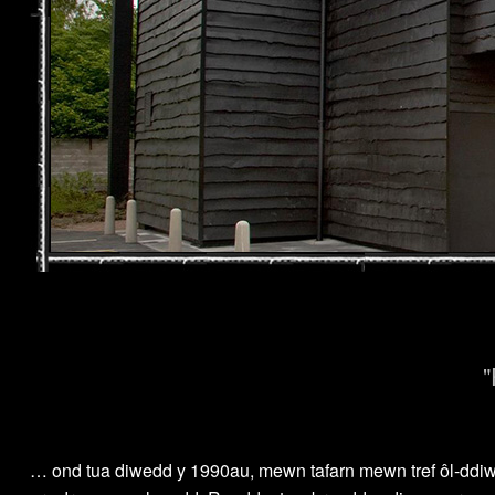
"
… ond tua diwedd y 1990au, mewn tafarn mewn tref ôl-ddiwyd