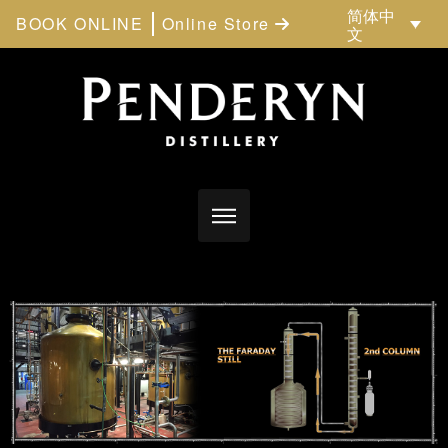
简体中
BOOK ONLINE
Online Store
文